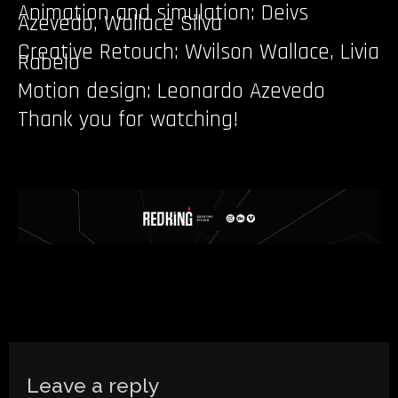
Animation and simulation: Deivs
Azevedo, Wallace Silva
Creative Retouch: Wvilson Wallace, Livia
Rabelo
Motion design: Leonardo Azevedo
Thank you for watching!
Leave a reply