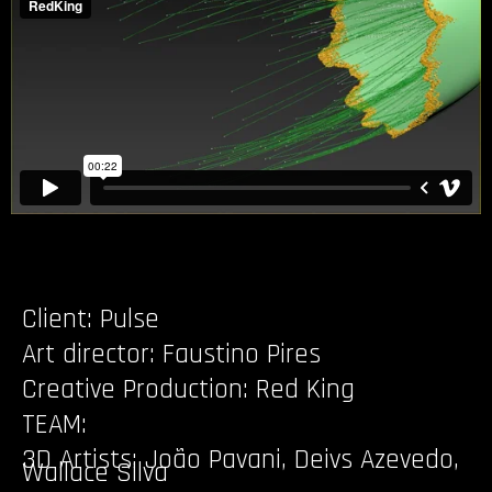
Client: Pulse
Art director: Faustino Pires
Creative Production: Red King
TEAM:
3D Artists: João Pavani, Deivs Azevedo,
Wallace Silva